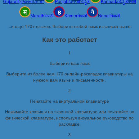
Gujarati
ગુજરાતી
ਪੰਜਾਬੀ
Punjabi
ਪੰਜਾਬੀ
ಕನ್ನಡ
Kannada
ಕನ್ನಡ
मराठी
Marathi
मराठी
Khmer
नेपाली
Nepali
नेपाली
...и ещё 170+ языков. Выберите любой язык из списка выше.
Как это работает
1
Выберите ваш язык
Выберите из более чем 170 онлайн-раскладок клавиатуры на
нужном вам языке и письменности.
2
Печатайте на виртуальной клавиатуре
Нажимайте клавиши на экранной клавиатуре или печатайте на
физической клавиатуре, используя визуальное руководство по
раскладке.
3