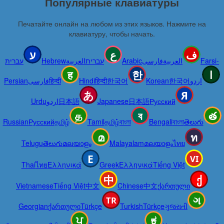
Популярные клавиатуры
Печатайте онлайн на любом из этих языков. Нажмите на
клавиатуру, чтобы начать.
עברית
Hebrew
العربية
עברית
Arabic
فارسی
العربية
Farsi-
Persian
فارسی
हिन्दी
Hindi
हिन्दी
한국어
Korean
한국어
اردو
Urdu
اردو
日本語
Japanese
日本語
Русский
Russian
Русский
தமிழ்
Tamil
தமிழ்
বাংলা
Bengali
বাংলা
తెలుగు
Telugu
తెలుగు
മലയാളം
Malayalam
മലയാളം
ไทย
Thai
ไทย
Ελληνικά
Greek
Ελληνικά
Tiếng Việt
Vietnamese
Tiếng Việt
中文
Chinese
中文
ქართული
Georgian
ქართული
Türkçe
Turkish
Türkçe
ગુજરાતી