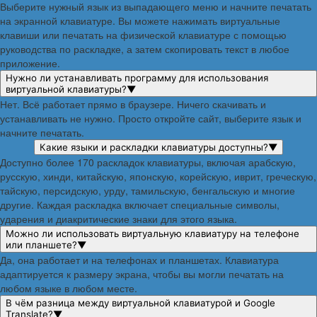
Выберите нужный язык из выпадающего меню и начните печатать
на экранной клавиатуре. Вы можете нажимать виртуальные
клавиши или печатать на физической клавиатуре с помощью
руководства по раскладке, а затем скопировать текст в любое
приложение.
Нужно ли устанавливать программу для использования
виртуальной клавиатуры?
▼
Нет. Всё работает прямо в браузере. Ничего скачивать и
устанавливать не нужно. Просто откройте сайт, выберите язык и
начните печатать.
Какие языки и раскладки клавиатуры доступны?
▼
Доступно более 170 раскладок клавиатуры, включая арабскую,
русскую, хинди, китайскую, японскую, корейскую, иврит, греческую,
тайскую, персидскую, урду, тамильскую, бенгальскую и многие
другие. Каждая раскладка включает специальные символы,
ударения и диакритические знаки для этого языка.
Можно ли использовать виртуальную клавиатуру на телефоне
или планшете?
▼
Да, она работает и на телефонах и планшетах. Клавиатура
адаптируется к размеру экрана, чтобы вы могли печатать на
любом языке в любом месте.
В чём разница между виртуальной клавиатурой и Google
Translate?
▼