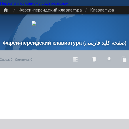
Перейти к основному содержимому
/
/
Фарси-персидский клавиатура
Клавиатура
Фарси-персидский клавиатура
(صفحه کلید فارسی)
Слова
:
0
·
Символы
:
0