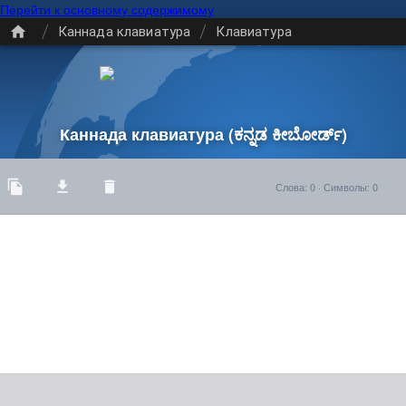
Перейти к основному содержимому
/
/
Каннада клавиатура
Клавиатура
Каннада клавиатура
(ಕನ್ನಡ ಕೀಬೋರ್ಡ್)
Слова
:
0
·
Символы
:
0