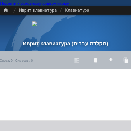
Перейти к основному содержимому
/
/
Иврит клавиатура
Клавиатура
Иврит клавиатура
(מקלדת עברית)
Слова
:
0
·
Символы
:
0