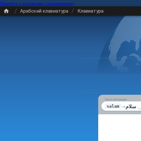
Перейти к основному содержимому
/
/
Арабский клавиатура
Клавиатура
Транслитерация
سلام
→
salam