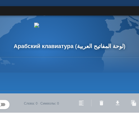
Арабский клавиатура
(لوحة المفاتيح العربية)
Слова
:
0
·
Символы
:
0