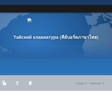
Тайский клавиатура
(คีย์บอร์ดภาษาไทย)
Слова
:
0
·
Символы
:
0