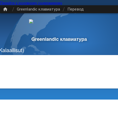
Перейти к основному содержимому
/
/
Greenlandic клавиатура
Перевод
Greenlandic клавиатура
alaallisut)