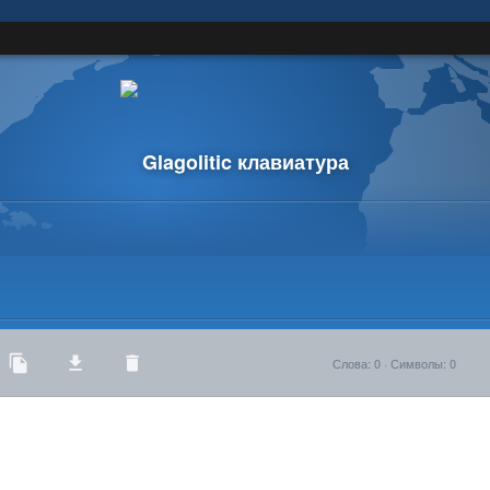
Glagolitic клавиатура
Слова
:
0
·
Символы
:
0