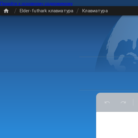
Перейти к основному содержимому
/
/
Elder-futhark клавиатура
Клавиатура