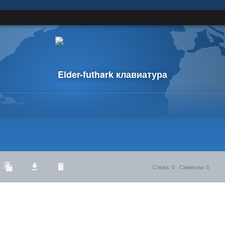
Elder-futhark клавиатура
Слова
:
0
·
Символы
:
0