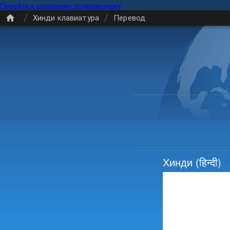
Перейти к основному содержимому
/
/
Хинди клавиатура
Перевод
Хинди
(हिन्दी)