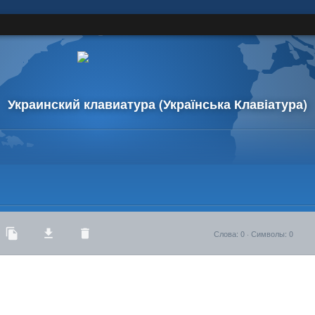
Украинский клавиатура
(Українська Клавіатура)
Слова
:
0
·
Символы
:
0