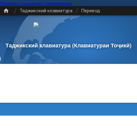
Перейти к основному содержимому
/
/
Таджикский клавиатура
Перевод
Таджикский клавиатура
(Клавиатураи Тоҷикӣ)
)