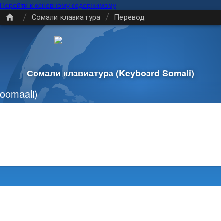
Перейти к основному содержимому
/
/
Сомали клавиатура
Перевод
Сомали клавиатура
(Keyboard Somali)
oomaali)