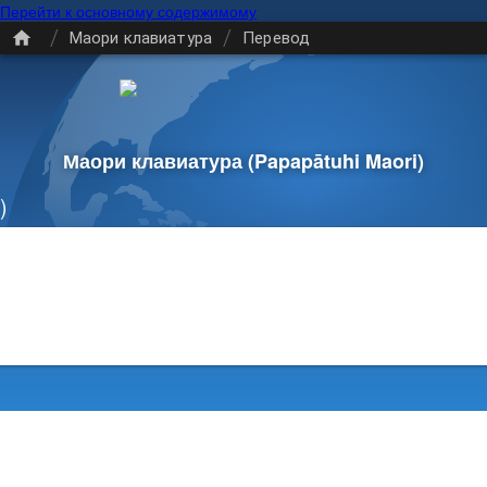
Перейти к основному содержимому
/
/
Маори клавиатура
Перевод
Маори клавиатура
(Papapātuhi Maori)
)