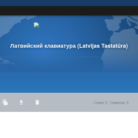
Латвийский клавиатура
(Latvijas Tastatūra)
Слова
:
0
·
Символы
:
0