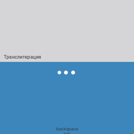
Транслитерация
backspace
tab