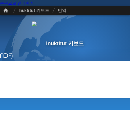
본문으로 건너뛰기
/
/
Inuktitut 키보드
번역
Inuktitut 키보드
ᑎᑐᑦ)