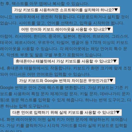
한 후, 텍스트를 아무 앱에나 복사할 수 있습니다.
가상 키보드를 사용하려면 소프트웨어를 설치해야 하나요?
▼
아니요. 브라우저에서 완전히 작동합니다. 다운로드하거나 설치할 것이
없습니다. 사이트를 열고, 언어를 선택하고, 입력을 시작하면 됩니다.
어떤 언어와 키보드 레이아웃을 사용할 수 있나요?
▼
아랍어, 러시아어, 힌디어, 중국어, 일본어, 한국어, 히브리어, 그리스어,
태국어, 페르시아어, 우르두어, 타밀어, 벵골어 등 170개 이상의 키보드
레이아웃을 사용할 수 있습니다. 각 레이아웃에는 해당 언어의 특수 문
자, 악센트 부호 및 발음 구별 부호가 포함되어 있습니다.
휴대폰이나 태블릿에서 가상 키보드를 사용할 수 있나요?
▼
네, 휴대폰과 태블릿에서도 작동합니다. 키보드가 화면 크기에 맞게 조정
되어 어디서든 어떤 언어로든 입력할 수 있습니다.
가상 키보드와 Google 번역의 차이점은 무엇인가요?
▼
Google 번역은 언어 간에 텍스트를 변환합니다. 가상 키보드는 기존 키
보드를 사용하여 특정 문자 체계(아랍 문자, 키릴 문자, 데바나가리 문자
등)로 원문 텍스트를 입력할 수 있게 해줍니다. 하나는 번역 도구이고, 다
른 하나는 입력 도구입니다.
다른 언어로 입력하기 위해 실제 키보드를 사용할 수 있나요?
▼
네. 화면 레이아웃이 어떤 실제 키가 어떤 문자에 해당하는지 보여줍니
다. 가상 키를 클릭하거나 시각적 가이드를 따라 실제 키보드로 입력할
수 있습니다.