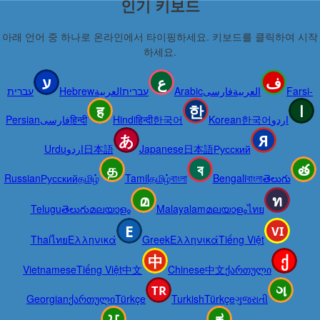
인기 키보드
아래 언어 중 하나로 온라인에서 타이핑하세요. 키보드를 클릭하여 시작
하세요.
עברית
Hebrew
العربية
עברית
Arabic
فارسی
العربية
Farsi-
Persian
فارسی
हिन्दी
Hindi
हिन्दी
한국어
Korean
한국어
اردو
Urdu
اردو
日本語
Japanese
日本語
Русский
Russian
Русский
தமிழ்
Tamil
தமிழ்
বাংলা
Bengali
বাংলা
తెలుగు
Telugu
తెలుగు
മലയാളം
Malayalam
മലയാളം
ไทย
Thai
ไทย
Ελληνικά
Greek
Ελληνικά
Tiếng Việt
Vietnamese
Tiếng Việt
中文
Chinese
中文
ქართული
Georgian
ქართული
Türkçe
Turkish
Türkçe
ગુજરાતી