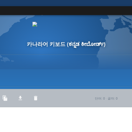
카나라어 키보드
(ಕನ್ನಡ ಕೀಬೋರ್ಡ್)
단어
:
0
·
글자
:
0