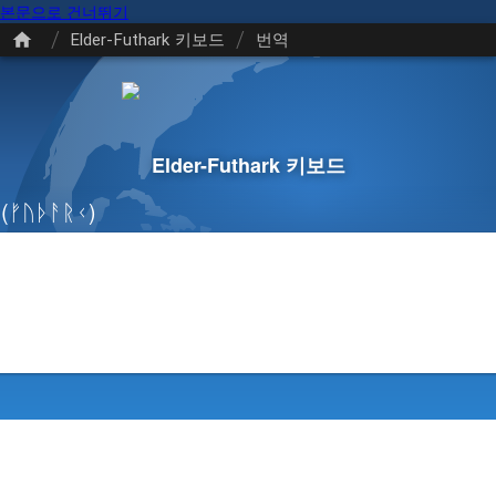
본문으로 건너뛰기
/
/
Elder-Futhark 키보드
번역
Elder-Futhark 키보드
(ᚠᚢᚦᚨᚱᚲ)