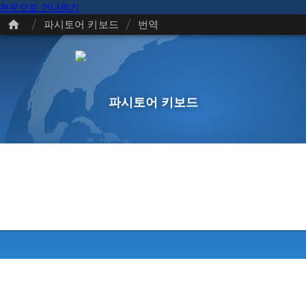
본문으로 건너뛰기
/
/
파시토어 키보드
번역
파시토어 키보드