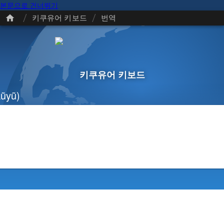
본문으로 건너뛰기
/
/
키쿠유어 키보드
번역
키쿠유어 키보드
ũyũ)