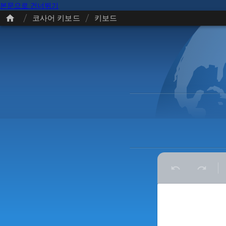
본문으로 건너뛰기
/
/
코사어 키보드
키보드