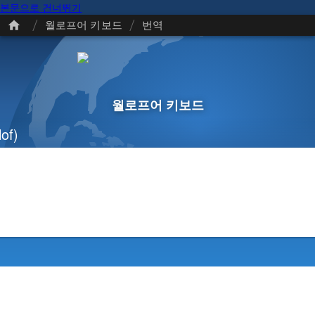
본문으로 건너뛰기
/
/
월로프어 키보드
번역
월로프어 키보드
of)