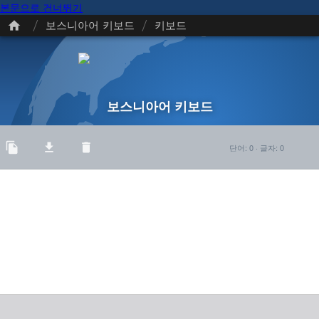
본문으로 건너뛰기
/
/
보스니아어 키보드
키보드
보스니아어 키보드
단어
:
0
·
글자
:
0