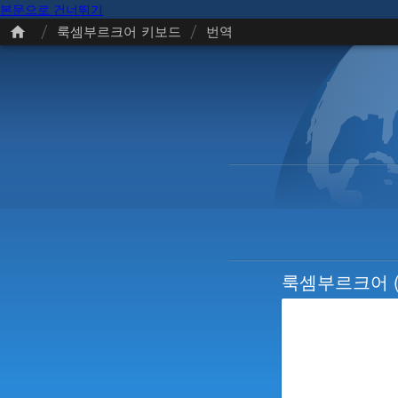
본문으로 건너뛰기
/
/
룩셈부르크어 키보드
번역
룩셈부르크어
(