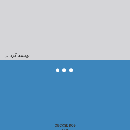
نویسه گردانی
backspace
tab