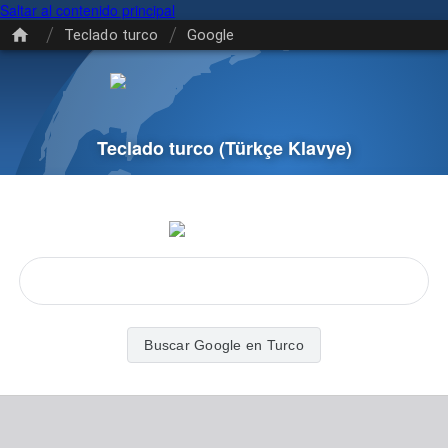
Saltar al contenido principal
/
/
Teclado turco
Google
Teclado turco
(Türkçe Klavye)
Buscar Google en Turco