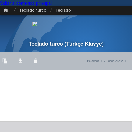
Saltar al contenido principal
/
/
Teclado turco
Teclado
Teclado turco
(Türkçe Klavye)
Palabras
:
0
·
Caracteres
:
0