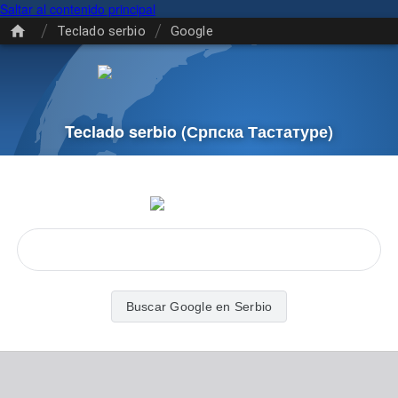
Saltar al contenido principal
/
/
Teclado serbio
Google
Teclado serbio
(Српска Тастатуре)
Buscar Google en Serbio