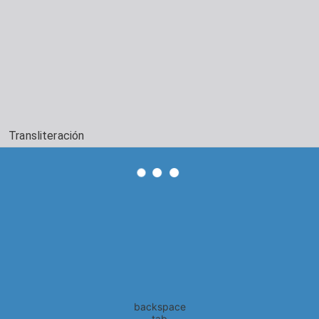
Transliteración
backspace
tab