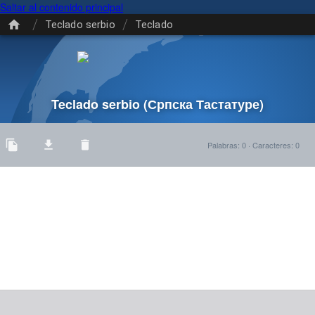
Saltar al contenido principal
/
/
Teclado serbio
Teclado
Teclado serbio
(Српска Тастатуре)
Palabras
:
0
·
Caracteres
:
0