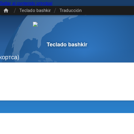
Saltar al contenido principal
/
/
Teclado bashkir
Traducción
Teclado bashkir
ортса)