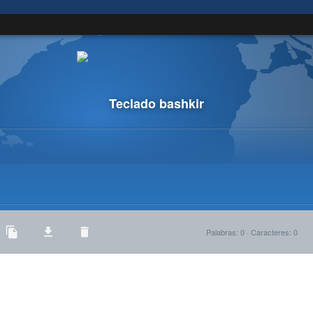
Teclado bashkir
Palabras
:
0
·
Caracteres
:
0