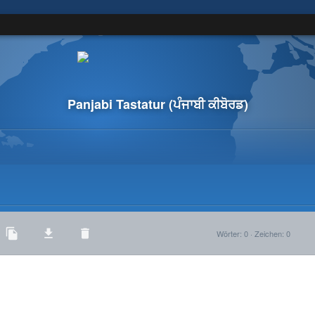
Panjabi Tastatur
(ਪੰਜਾਬੀ ਕੀਬੋਰਡ)
Wörter
:
0
·
Zeichen
:
0