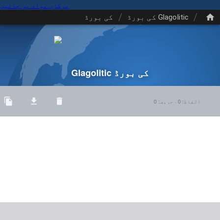
مرکزی مواد پر جائیں
/
/
Glagolitic کی بورڈ
کی بورڈ
Glagolitic کی بورڈ
الفاظ
:
0
·
حروف
:
0