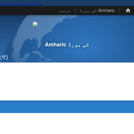
مرکزی مواد پر جائیں
/
/
Amharic کی بورڈ
ترجمہ
Amharic کی بورڈ
ርኛ)