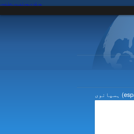
مرکزی مواد پر جائیں
(esp
ہسپانوی