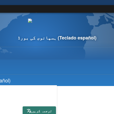
(Teclado español)
ہسپانوی کی بورڈ
añol)
ترجمہ کریں