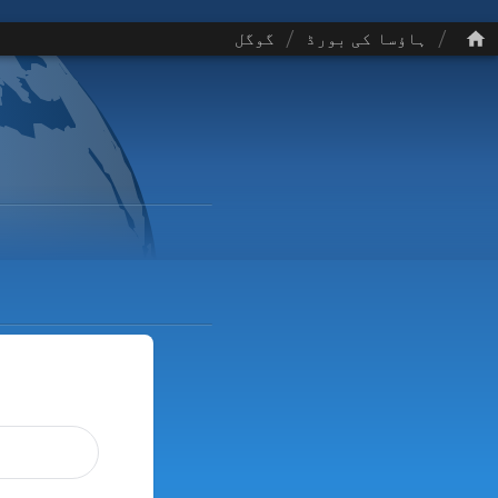
/
/
ہاؤسا کی بورڈ
گوگل