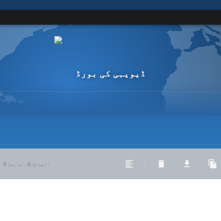
ڈیویہی کی بورڈ
الفاظ
:
0
·
حروف
:
0