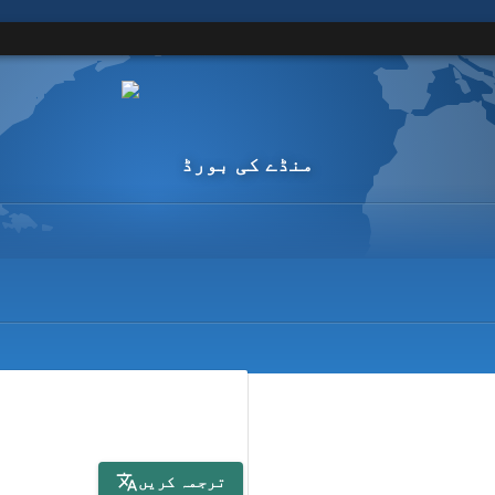
منڈے کی بورڈ
ترجمہ کریں