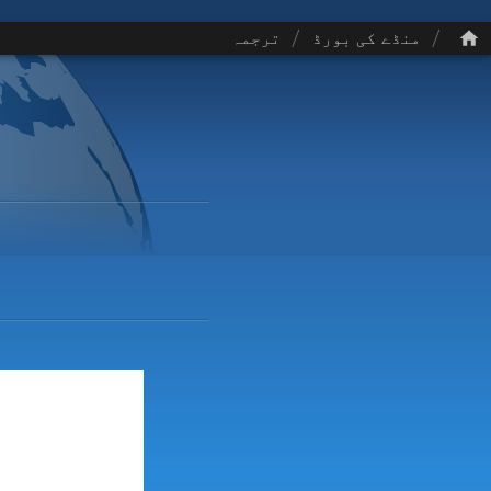
/
/
منڈے کی بورڈ
ترجمہ