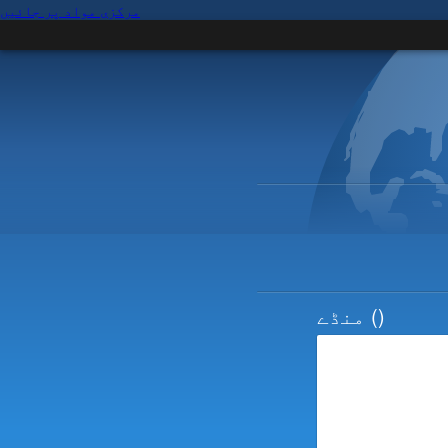
مرکزی مواد پر جائیں
()
منڈے