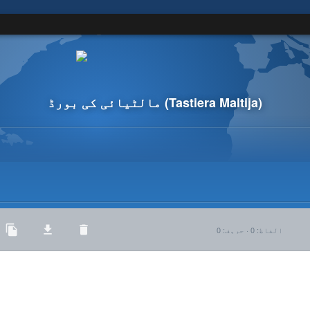
(Tastiera Maltija)
مالٹیائی کی بورڈ
الفاظ
:
0
·
حروف
:
0