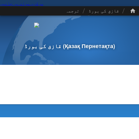
مرکزی مواد پر جائیں
/
/
قازق کی بورڈ
ترجمہ
(Қазақ Пернетақта)
قازق کی بورڈ