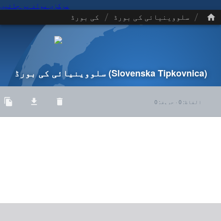
مرکزی مواد پر جائیں
/
/
سلووینیائی کی بورڈ
کی بورڈ
(Slovenska Tipkovnica)
سلووینیائی کی بورڈ
الفاظ
:
0
·
حروف
:
0