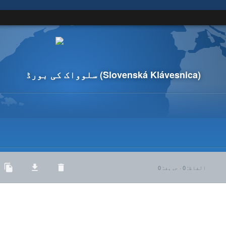
(Slovenská Klávesnica)
سلوواک کی بورڈ
الفاظ
:
0
·
حروف
:
0