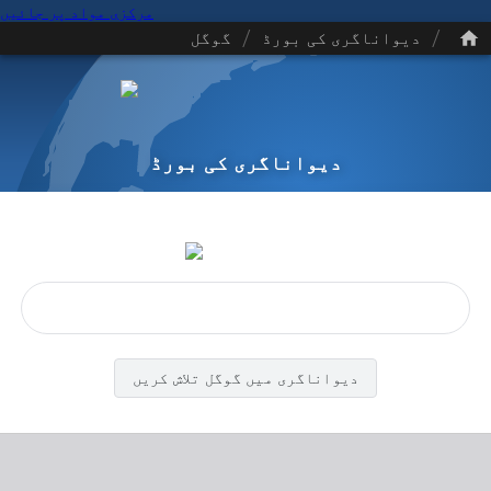
مرکزی مواد پر جائیں
/
/
دیواناگری کی بورڈ
گوگل
دیواناگری کی بورڈ
دیواناگری میں گوگل تلاش کریں