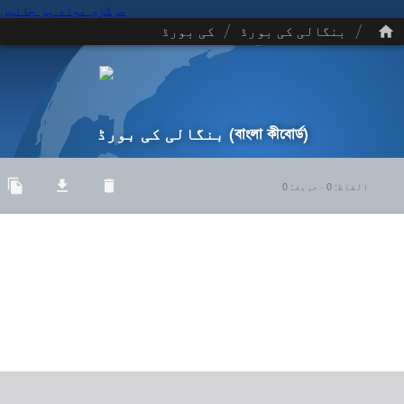
مرکزی مواد پر جائیں
/
/
بنگالی کی بورڈ
کی بورڈ
(বাংলা কীবোর্ড)
بنگالی کی بورڈ
الفاظ
:
0
·
حروف
:
0