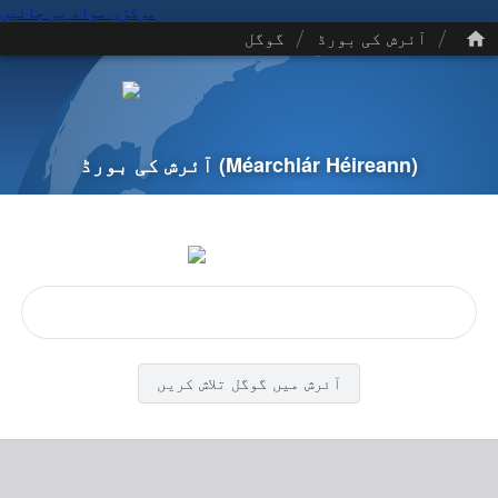
مرکزی مواد پر جائیں
/
/
آئرش کی بورڈ
گوگل
(Méarchlár Héireann)
آئرش کی بورڈ
آئرش میں گوگل تلاش کریں