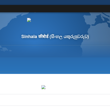
Sinhala कीबोर्ड
(සිංහල යතුරුපුවරුව)