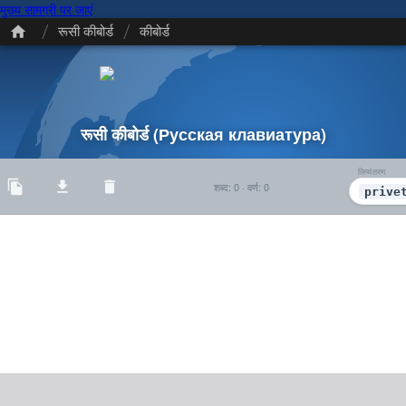
मुख्य सामग्री पर जाएं
/
/
रूसी कीबोर्ड
कीबोर्ड
रूसी कीबोर्ड
(Русская клавиатура)
लिप्यंतरण
शब्द
:
0
·
वर्ण
:
0
prive