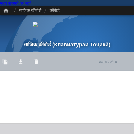
मुख्य सामग्री पर जाएं
/
/
ताजिक कीबोर्ड
कीबोर्ड
ताजिक कीबोर्ड
(Клавиатураи Тоҷикӣ)
शब्द
:
0
·
वर्ण
:
0